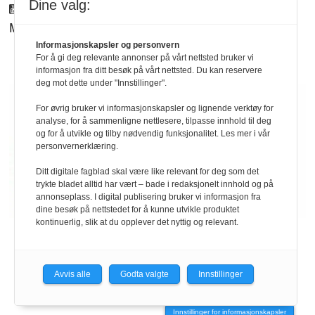
Dine valg:
Youtube
Mynewsdesk
Informasjonskapsler og personvern
For å gi deg relevante annonser på vårt nettsted bruker vi
informasjon fra ditt besøk på vårt nettsted. Du kan reservere
deg mot dette under "Innstillinger".
For øvrig bruker vi informasjonskapsler og lignende verktøy for
analyse, for å sammenligne nettlesere, tilpasse innhold til deg
og for å utvikle og tilby nødvendig funksjonalitet. Les mer i vår
personvernerklæring.
Ditt digitale fagblad skal være like relevant for deg som det
trykte bladet alltid har vært – bade i redaksjonelt innhold og på
annonseplass. I digital publisering bruker vi informasjon fra
dine besøk på nettstedet for å kunne utvikle produktet
kontinuerlig, slik at du opplever det nyttig og relevant.
Personvern/cookies
-
Medlemsavtale
Avvis alle
Godta valgte
Innstillinger
Powered by Labrador CMS
Innstillinger for informasjonskapsler