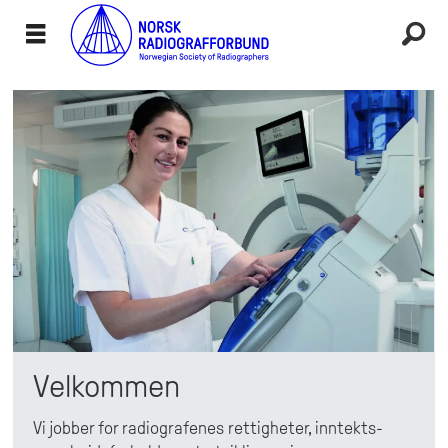
Norsk
Radiografforbund
-
The
Norwegian
Society
Velkommen
of
Vi jobber for radiografenes rettigheter, inntekts-