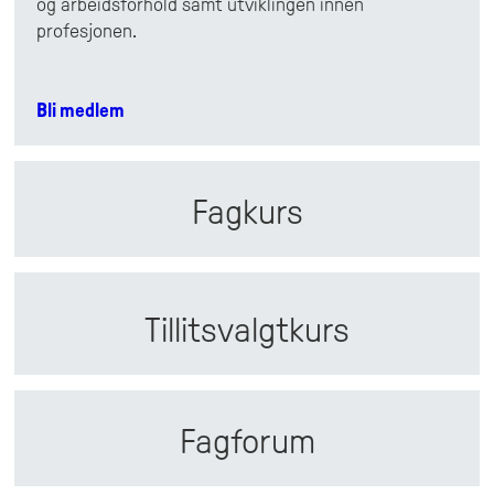
Radiographers
og arbeidsforhold samt utviklingen innen
profesjonen.
Bli medlem
Fagkurs
Tillitsvalgtkurs
Fagforum