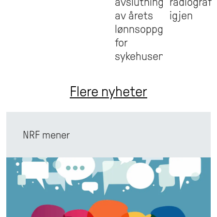
avslutningen
radiograf
av årets
igjen
lønnsoppgjør
for
sykehusene
Flere nyheter
NRF mener