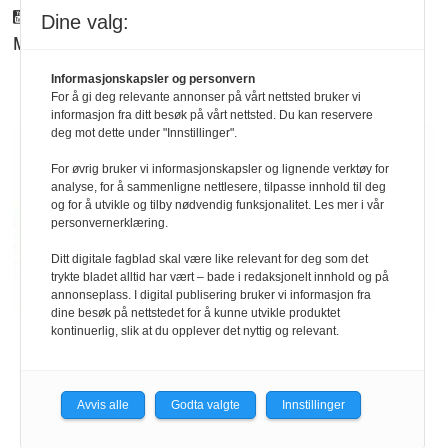
Youtube
Dine valg:
Mynewsdesk
Informasjonskapsler og personvern
For å gi deg relevante annonser på vårt nettsted bruker vi
informasjon fra ditt besøk på vårt nettsted. Du kan reservere
deg mot dette under "Innstillinger".
For øvrig bruker vi informasjonskapsler og lignende verktøy for
analyse, for å sammenligne nettlesere, tilpasse innhold til deg
og for å utvikle og tilby nødvendig funksjonalitet. Les mer i vår
personvernerklæring.
Ditt digitale fagblad skal være like relevant for deg som det
trykte bladet alltid har vært – bade i redaksjonelt innhold og på
annonseplass. I digital publisering bruker vi informasjon fra
dine besøk på nettstedet for å kunne utvikle produktet
kontinuerlig, slik at du opplever det nyttig og relevant.
Personvern/cookies
-
Medlemsavtale
Avvis alle
Godta valgte
Innstillinger
Powered by Labrador CMS