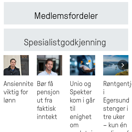
Medlemsfordeler
Spesialistgodkjenning
.
Ansiennitet
Bør få
Unio og
Røntgent
viktig for
pensjon
Spekter
i
lønn
ut fra
kom i går
Egersund
faktisk
til
stenger i
inntekt
enighet
tre uker
om
– kun én