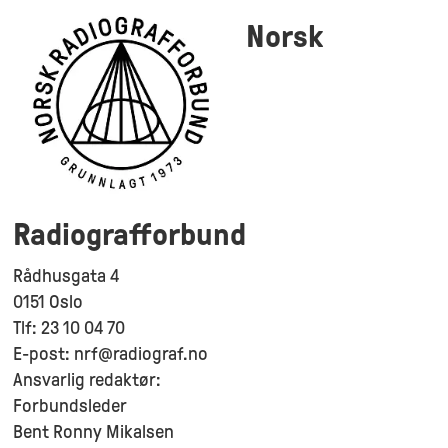
Norsk
Radiografforbund
Rådhusgata 4
0151 Oslo
Tlf: 23 10 04 70
E-post: nrf@radiograf.no
Ansvarlig redaktør:
Forbundsleder
Bent Ronny Mikalsen