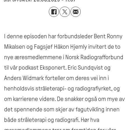
SIST OPPDATERT
I denne episoden har forbundsleder Bent Ronny
Mikalsen og Fagsjef Håkon Hjemly invitert de to
nye æresmedlemmene i Norsk Radiografforbund
til vår podkast Eksponert. Eric Sundqvist og
Anders Widmark forteller om deres vei inn i
henholdsvis stråleterapi- og radiografiyrket, og
om karrierene videre. De snakker også om mye av
det spennende som skjer av fagutvikling innen
både stråleterapi og radiografi. Hør hva