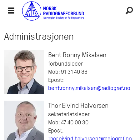
Administrasjonen
Administrasjonen
Bent Ronny Mikalsen
forbundsleder
Mob: 91 31 40 88
Epost:
bent.ronny.mikalsen@radiograf.no
Thor Eivind Halvorsen
sekretariatsleder
Mob: 47 40 00 30
Epost:
thor.eivind.halvorsen@radiograf.no