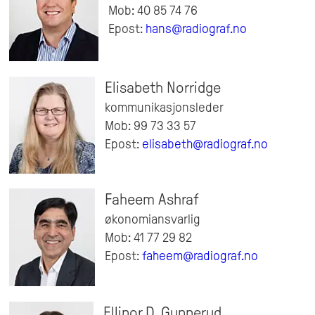
Mob: 40 85 74 76
Epost:
hans@radiograf.no
Elisabeth Norridge
kommunikasjonsleder
Mob: 99 73 33 57
Epost:
elisabeth@radiograf.no
Faheem Ashraf
økonomiansvarlig
Mob: 41 77 29 82
Epost:
faheem@radiograf.no
Ellinor D. Gunnerud